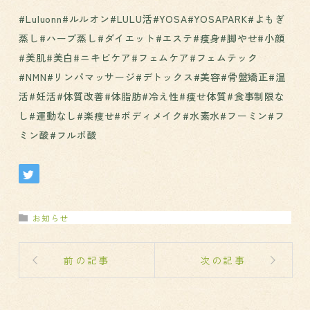
#Luluonn#ルルオン#LULU活#YOSA#YOSAPARK#よもぎ
蒸し#ハーブ蒸し#ダイエット#エステ#痩身#脚やせ#小顔
#美肌#美白#ニキビケア#フェムケア#フェムテック
#NMN#リンパマッサージ#デトックス#美容#骨盤矯正#温
活#妊活#体質改善#体脂肪#冷え性#痩せ体質#食事制限な
し#運動なし#楽痩せ#ボディメイク#水素水#フーミン#フ
ミン酸#フルボ酸
お知らせ
前の記事
次の記事