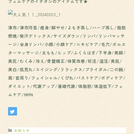
フェムケアのイチオシのアイテムです★
津市/津市河芸/痩身/脚やせ/よもぎ蒸し/ハーブ蒸し/脂肪
燃焼/発汗デトックス/サイズダウン/リンパ/リンパマッサ
ージ/全身リンパ/小顔/小顔ケア/ニキビケア/毛穴/ボルス
ターマッサージ/太もも/ヒップ/ふくらはぎ/下半身/美脚/
美尻/むくみ/冷え/骨盤矯正/体質改善/妊活/温活/美肌/
美白/肌荒れ/エイジング/リラックス/ブライダル/二の腕/
肩/首周り/フェイシャル/くびれ/バストケア/ボディケア/
ダイエット/代謝アップ/基礎代謝/体脂肪/体温低下/フェ
ムケア/NMN
お知らせ