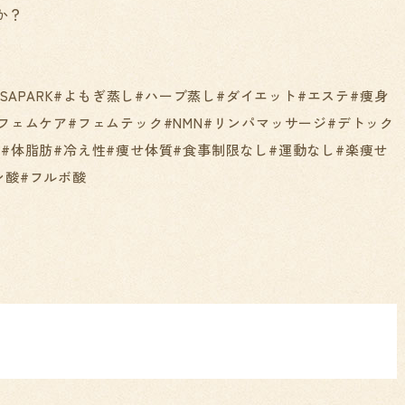
か？
A#YOSAPARK#よもぎ蒸し#ハーブ蒸し#ダイエット#エステ#痩身
#フェムケア#フェムテック#NMN#リンパマッサージ#デトック
善#体脂肪#冷え性#痩せ体質#食事制限なし#運動なし#楽痩せ
ン酸#フルボ酸