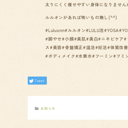
太りにくく痩せやすい身体になりません
ルルオンがあれば怖いもの無し(^^)
#Luluonn#ルルオン#LULU活#YOS
#脚やせ#小顔#美肌#美白#ニキビケア
ス#美容#骨盤矯正#温活#妊活#体質改
#ボディメイク#水素水#フーミン#フミ
Tweet
お知らせ