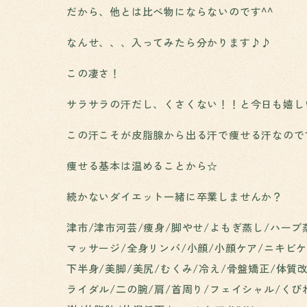
だから、他とは比べ物にならないのです^^
なんせ、、、入ってみたら分かります♪♪
この凄さ！
サラサラの汗だし、くさくない！！と今日も嬉し
この汗こそが皮脂腺から出る汗で痩せる汗なのです(
痩せる基本は温めることから☆
続かないダイエット一緒に卒業しませんか？
津市/津市河芸/痩身/脚やせ/よもぎ蒸し/ハーブ
マッサージ/全身リンパ/小顔/小顔ケア/ニキビケ
下半身/美脚/美尻/むくみ/冷え/骨盤矯正/体質
ライダル/二の腕/肩/首周り/フェイシャル/くび