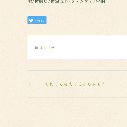
謝/体脂肪/体温低下/フェムケア/NMN
Tweet
お知らせ
それって冷えてるからかも⁉️