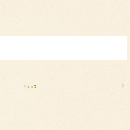
New❣️