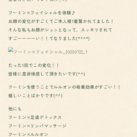
フーミン×フェイシャルを体験♪
お顔の変化がすごくてご本人様1番驚かれてました！
そんな私もお顔がシュッとなって、スッキリされて
すごーーーーい！！てなりました(*^^*)
たった1回でこの変化！！
皆様に是非体感して頂きたいです(^^)
フーミンを使うことでルルオンの相乗効果がすごい！！
嬉しいことばかりです(^^)
他にも
フーミン×足湯デトックス
フーミン×リンパマッサージ
フーミン×ルルオン