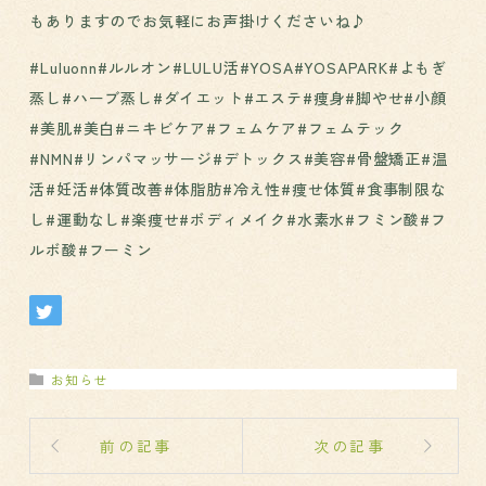
もありますのでお気軽にお声掛けくださいね♪
#Luluonn#ルルオン#LULU活#YOSA#YOSAPARK#よもぎ
蒸し#ハーブ蒸し#ダイエット#エステ#痩身#脚やせ#小顔
#美肌#美白#ニキビケア#フェムケア#フェムテック
#NMN#リンパマッサージ#デトックス#美容#骨盤矯正#温
活#妊活#体質改善#体脂肪#冷え性#痩せ体質#食事制限な
し#運動なし#楽痩せ#ボディメイク#水素水#フミン酸#フ
ルボ酸#フーミン
お知らせ
前の記事
次の記事