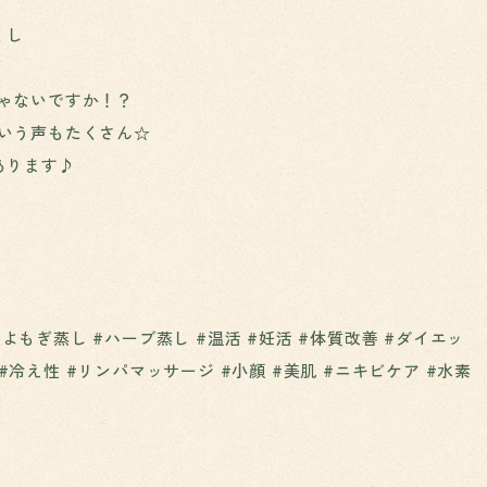
くし
ゃないですか！？
いう声もたくさん☆
あります♪
津市 #よもぎ蒸し #ハーブ蒸し #温活 #妊活 #体質改善 #ダイエッ
 #冷え性 #リンパマッサージ #小顔 #美肌 #ニキビケア #水素