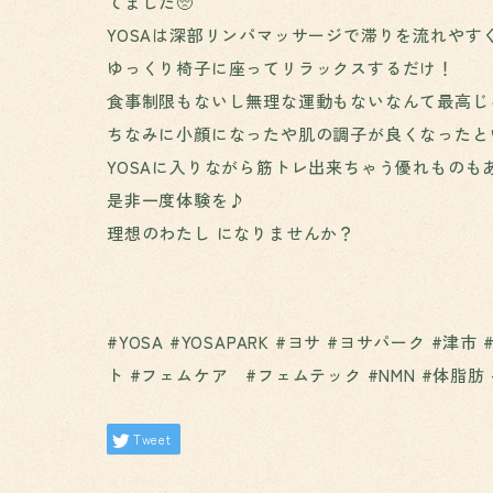
てました🥺
YOSAは深部リンパマッサージで滞りを流れやす
ゆっくり椅子に座ってリラックスするだけ！
食事制限もないし無理な運動もないなんて最高じ
ちなみに小顔になったや肌の調子が良くなったと
YOSAに入りながら筋トレ出来ちゃう優れものも
是非一度体験を♪
理想のわたし になりませんか？
#YOSA #YOSAPARK #ヨサ #ヨサパーク #
ト #フェムケア #フェムテック #NMN #体脂肪
Tweet